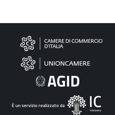
Informazioni
sul
sito
"Fattura
Elettronica"
È un servizio realizzato da