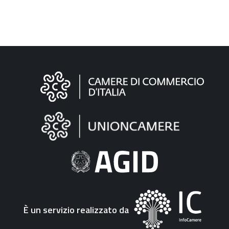
Informazioni
sul
sito
"Fattura
Elettronica"
È un servizio realizzato da