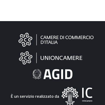
Informazioni
sul
sito
"Fattura
Elettronica"
È un servizio realizzato da