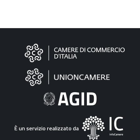
Informazioni
sul
sito
"Fattura
Elettronica"
È un servizio realizzato da