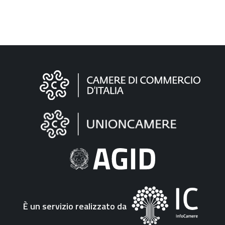
Informazioni
sul
sito
"Fattura
Elettronica"
È un servizio realizzato da