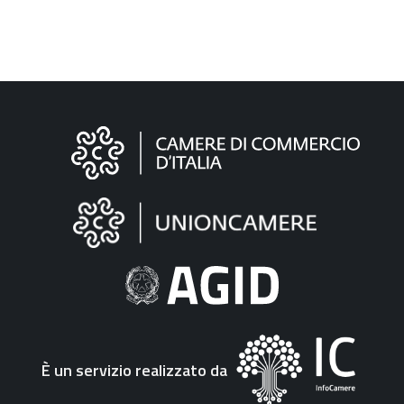
Informazioni
sul
sito
"Fattura
Elettronica"
È un servizio realizzato da