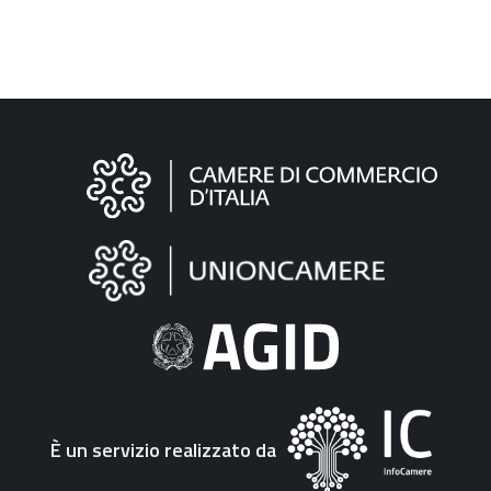
Informazioni
sul
sito
"Fattura
Elettronica"
È un servizio realizzato da