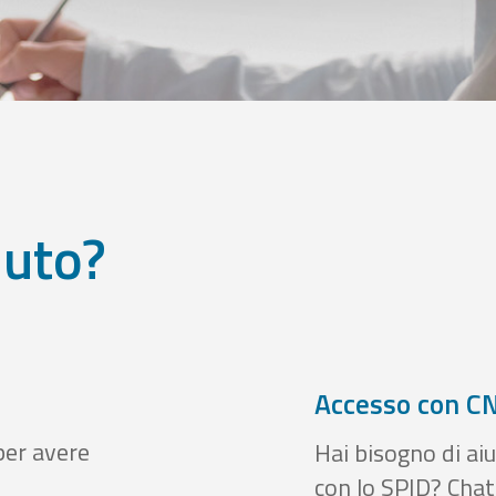
iuto?
Accesso con CN
per avere
Hai bisogno di aiu
con lo SPID? Chatt