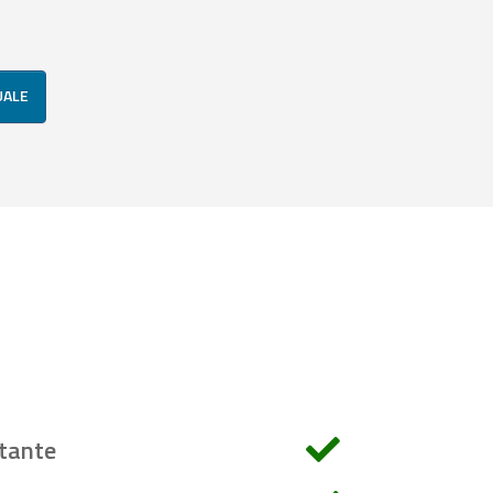
UALE
tante