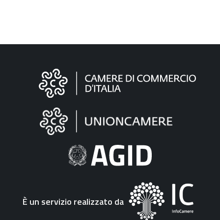
Informazioni
sul
sito
"Fattura
Elettronica"
È un servizio realizzato da