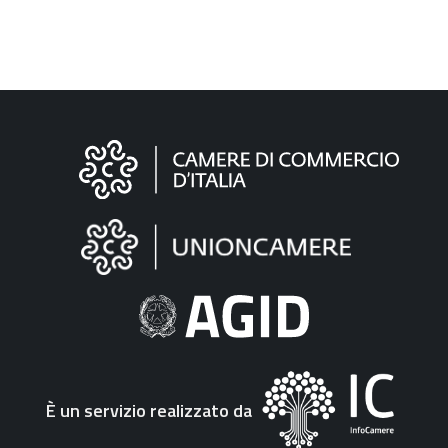
Informazioni
sul
sito
"Fattura
Elettronica"
È un servizio realizzato da