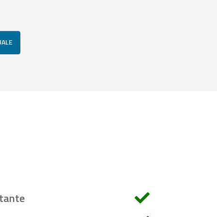
UALE
tante