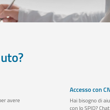
iuto?
Accesso con CN
per avere
Hai bisogno di aiu
con lo SPID? Chatt