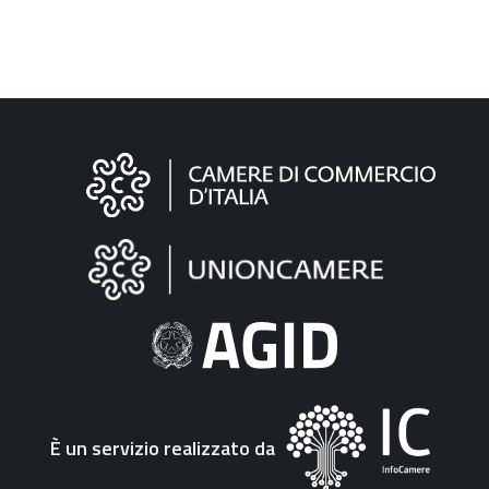
Informazioni
sul
sito
"Fattura
Elettronica"
È un servizio realizzato da