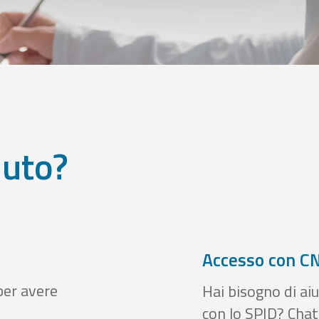
iuto?
Accesso con CN
per avere
Hai bisogno di aiu
con lo SPID? Chatt