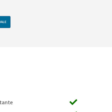
UALE
tante