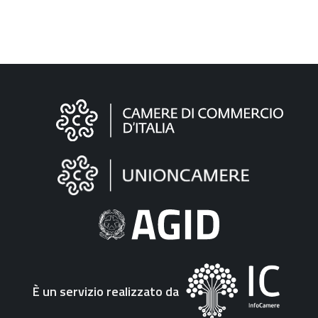
Informazioni
sul
sito
"Fattura
Elettronica"
È un servizio realizzato da