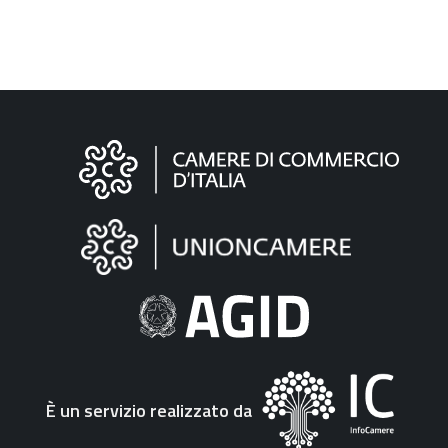
Informazioni
sul
sito
"Fattura
Elettronica"
È un servizio realizzato da