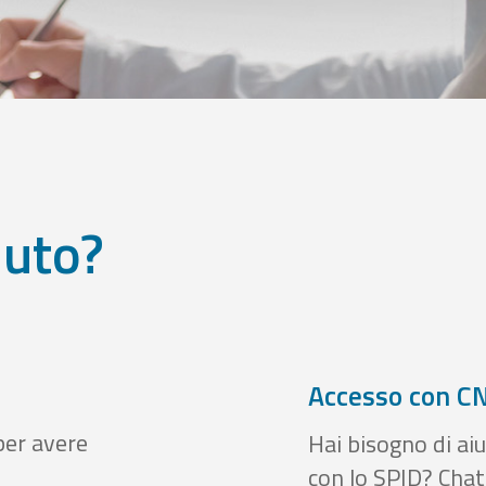
iuto?
Accesso con CN
per avere
Hai bisogno di aiu
con lo SPID? Chatt