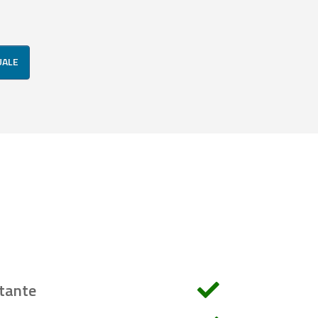
UALE
tante