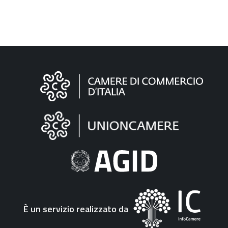
Informazioni
sul
sito
"Fattura
Elettronica"
È un servizio realizzato da