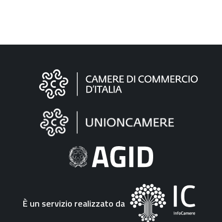
Informazioni
sul
sito
"Fattura
Elettronica"
È un servizio realizzato da