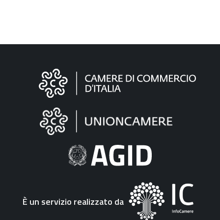
Informazioni
sul
sito
"Fattura
Elettronica"
È un servizio realizzato da