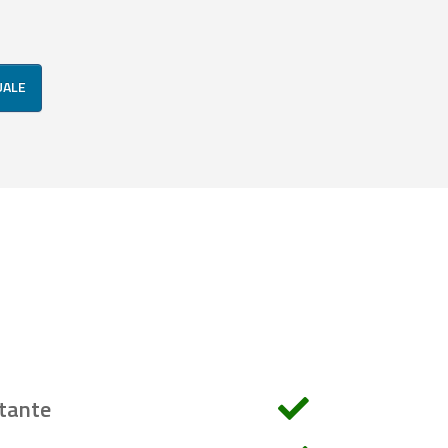
UALE
tante