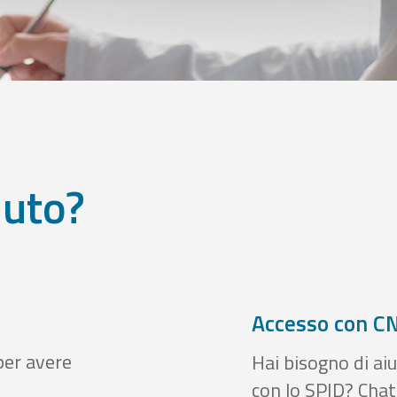
iuto?
Accesso con CN
per avere
Hai bisogno di aiu
con lo SPID? Chatt