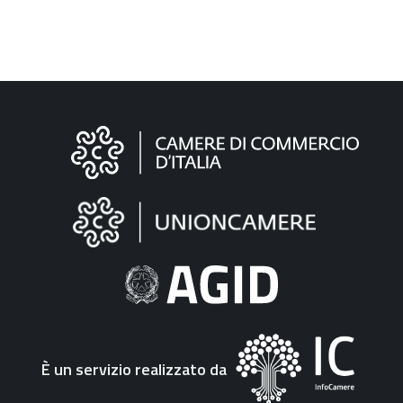
Informazioni
sul
sito
"Fattura
Elettronica"
È un servizio realizzato da