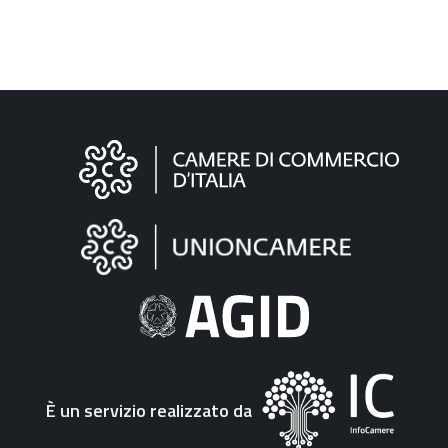
Informazioni
sul
sito
"Fattura
Elettronica"
È un servizio realizzato da