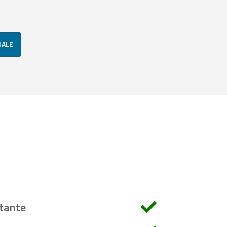
UALE
tante