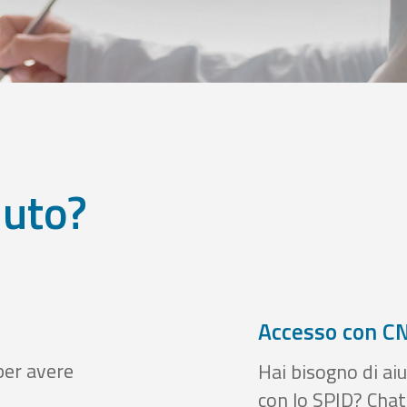
iuto?
Accesso con CN
per avere
Hai bisogno di aiu
con lo SPID? Chatt