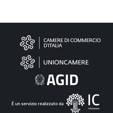
Informazioni
sul
sito
"Fattura
Elettronica"
È un servizio realizzato da