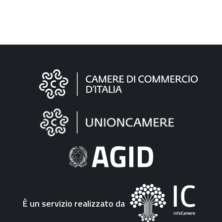
Informazioni
sul
sito
"Fattura
Elettronica"
È un servizio realizzato da