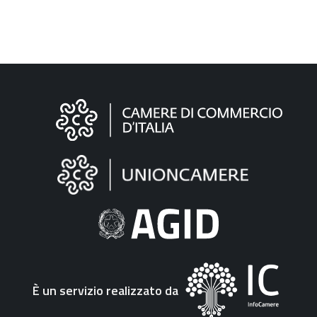
Informazioni
sul
sito
"Fattura
Elettronica"
È un servizio realizzato da