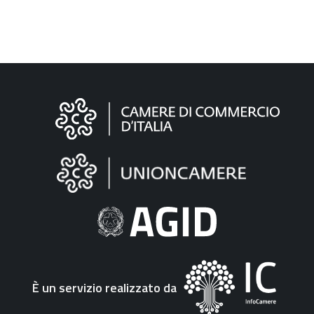
Informazioni
sul
sito
"Fattura
Elettronica"
È un servizio realizzato da