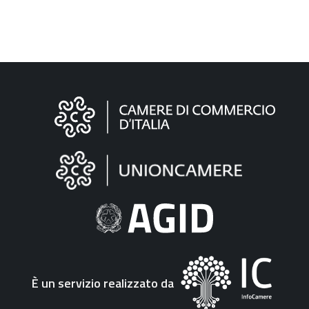
Informazioni
sul
sito
"Fattura
Elettronica"
È un servizio realizzato da