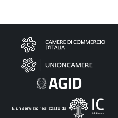
Informazioni
sul
sito
"Fattura
Elettronica"
È un servizio realizzato da