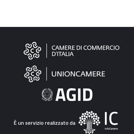
Informazioni
sul
sito
"Fattura
Elettronica"
È un servizio realizzato da