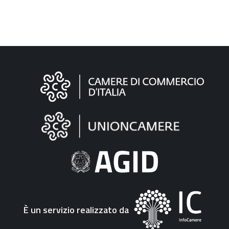
Informazioni
sul
sito
"Fattura
Elettronica"
È un servizio realizzato da