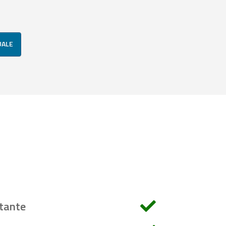
UALE
tante