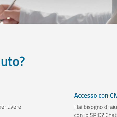
iuto?
Accesso con CN
per avere
Hai bisogno di aiu
con lo SPID? Chatt