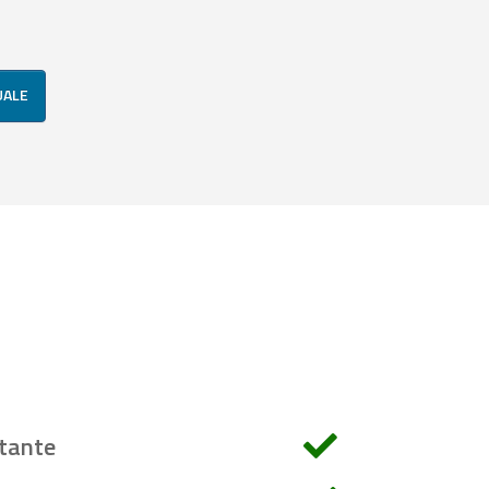
UALE
tante