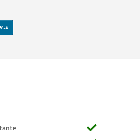
UALE
tante