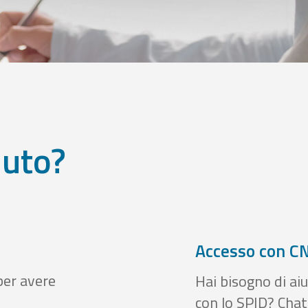
iuto?
Accesso con CN
per avere
Hai bisogno di aiu
con lo SPID? Chatt