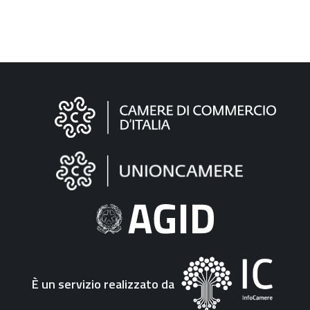
Informazioni
sul
sito
"Fattura
Elettronica"
È un servizio realizzato da