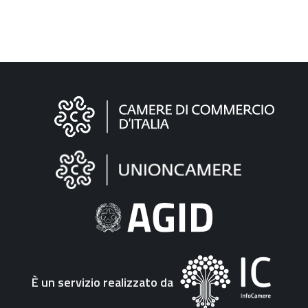
Informazioni
sul
sito
"Fattura
Elettronica"
È un servizio realizzato da