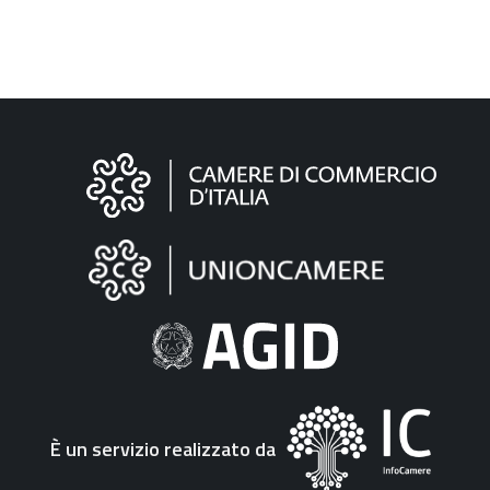
Informazioni
sul
sito
"Fattura
Elettronica"
È un servizio realizzato da