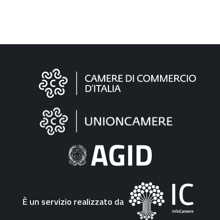
Informazioni
sul
sito
"Fattura
Elettronica"
È un servizio realizzato da