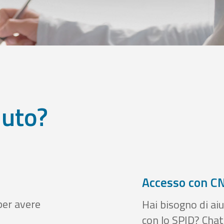
iuto?
Accesso con CN
per avere
Hai bisogno di aiu
con lo SPID? Chatt