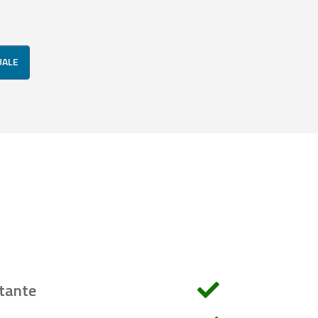
UALE
tante