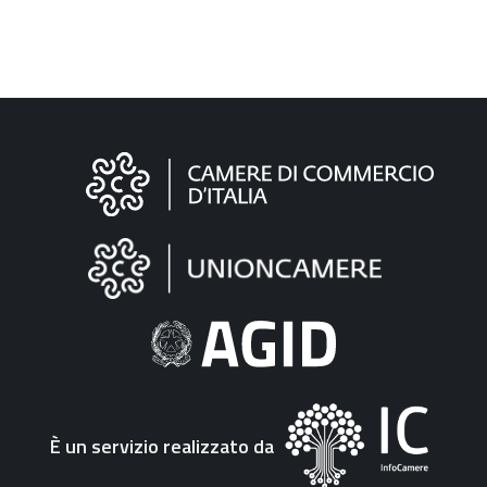
Informazioni
sul
sito
"Fattura
Elettronica"
È un servizio realizzato da