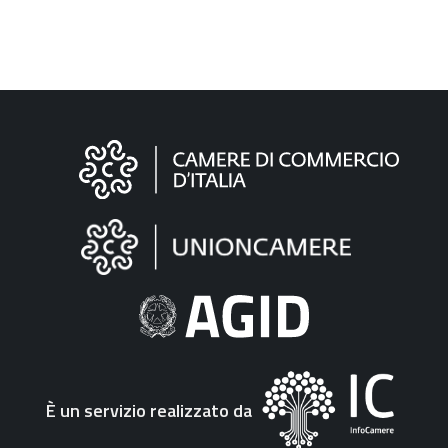
Informazioni
sul
sito
"Fattura
Elettronica"
È un servizio realizzato da