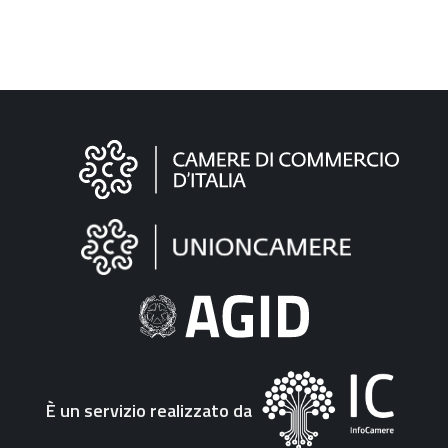
Informazioni
sul
sito
"Fattura
Elettronica"
È un servizio realizzato da