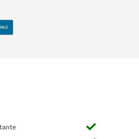
UALE
tante