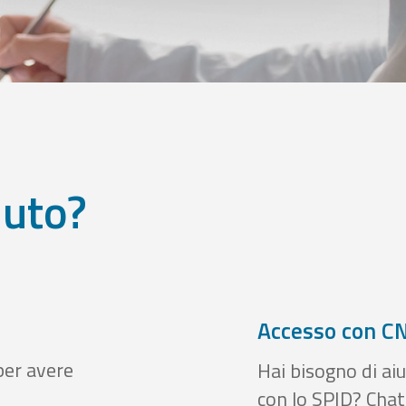
iuto?
Accesso con CN
per avere
Hai bisogno di aiu
con lo SPID? Chatt