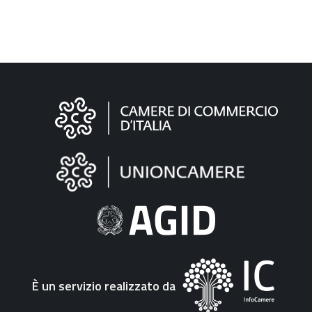
Informazioni
sul
sito
"Fattura
Elettronica"
È un servizio realizzato da