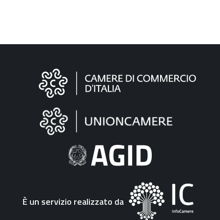
Informazioni
sul
sito
"Fattura
Elettronica"
È un servizio realizzato da