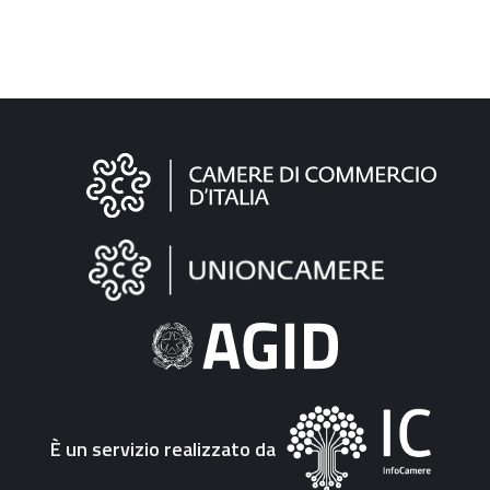
Informazioni
sul
sito
"Fattura
Elettronica"
È un servizio realizzato da