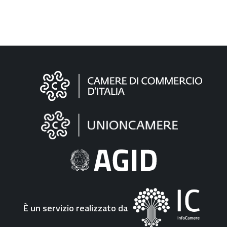
Informazioni
sul
sito
"Fattura
Elettronica"
È un servizio realizzato da