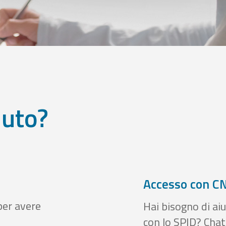
iuto?
Accesso con CN
per avere
Hai bisogno di aiu
con lo SPID? Chatt