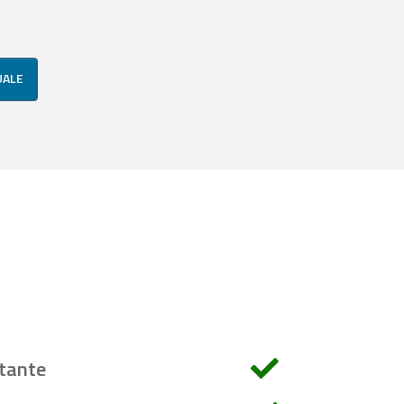
UALE
tante