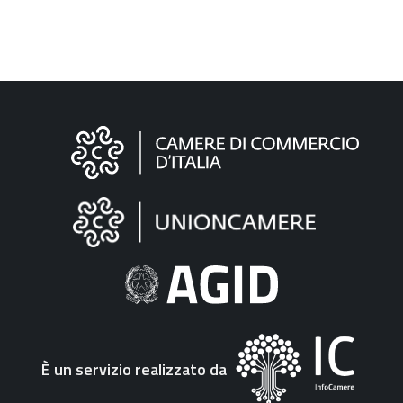
Informazioni
sul
sito
"Fattura
Elettronica"
È un servizio realizzato da