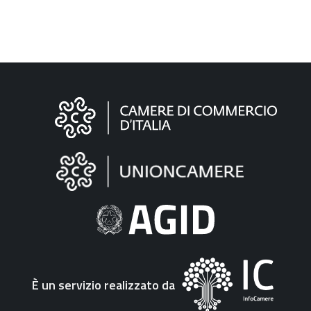
Informazioni
sul
sito
"Fattura
Elettronica"
È un servizio realizzato da